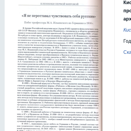
Кис
про
арх
Кис
Год
Ска