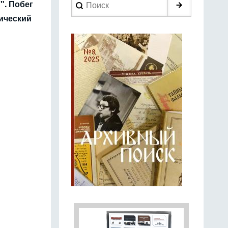
Search
". Побег
рический