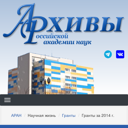
Перейти
к
основному
содержанию
Строка
АРАН
Научная жизнь
Гранты
Гранты за 2014 г.
навигации