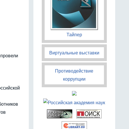
Тайпер
Виртуальные выставки
 провели
Противодействие
коррупции
оссийской
ботников
тов