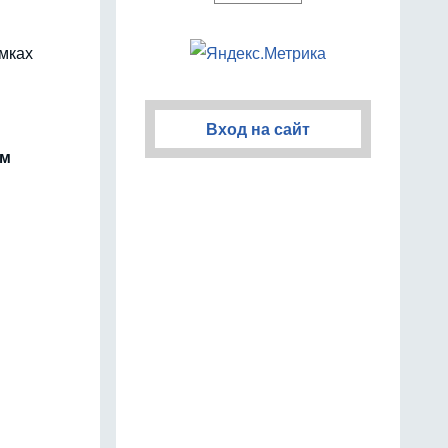
амках
Вход на сайт
им