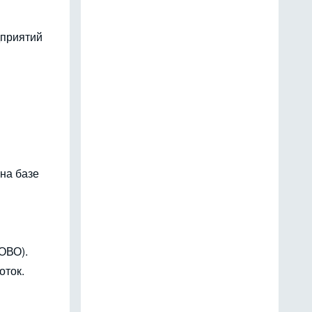
дприятий
на базе
ОВО).
оток.