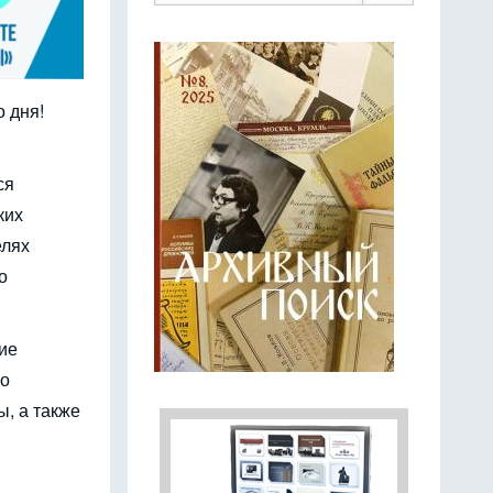
 дня!
ся
ких
елях
о
ие
по
, а также