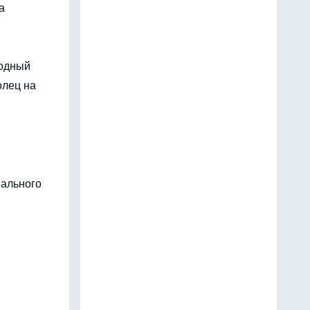
а
родный
олец на
еального