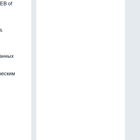
EB of
а.
данных
ческим