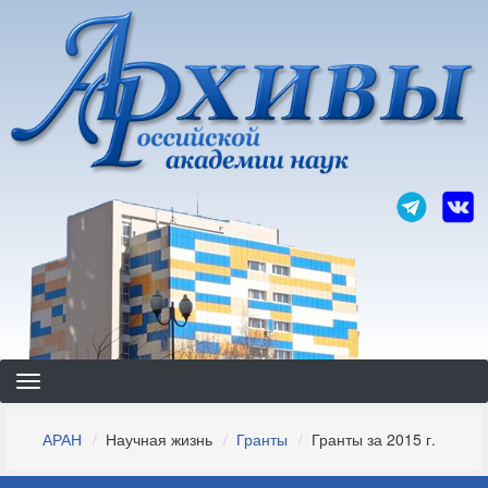
Перейти
к
основному
содержанию
Строка
АРАН
Научная жизнь
Гранты
Гранты за 2015 г.
навигации