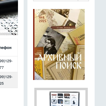
лефон
99)129-
77
99)129-
25