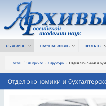
Перейти
к
основному
содержанию
ОБ АРХИВЕ
НАУЧНАЯ ЖИЗНЬ
ПРОЕКТЫ
Строка
АРАН
Об Архиве
Структура
Отдел экономики и бухг
навигации
Отдел экономики и бухгалтерск