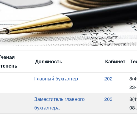
Ученая
Должность
Кабинет
Те
степень
Главный бухгалтер
202
8(4
23-
Заместитель главного
203
8(4
бухгалтера
08-