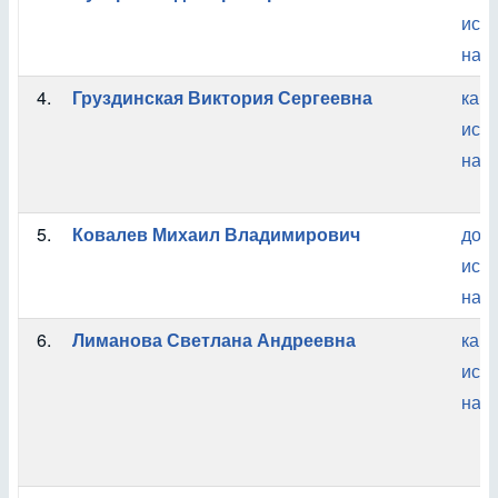
ист
наук
4.
Груздинская Виктория Сергеевна
кан
ист
наук
5.
Ковалев Михаил Владимирович
док
ист
наук
6.
Лиманова Светлана Андреевна
кан
ист
наук