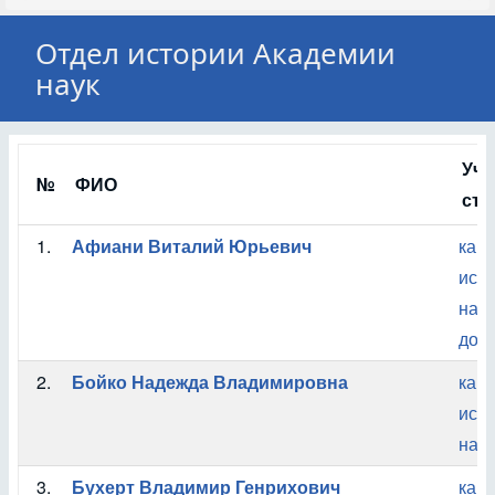
Отдел истории Академии
наук
Уче
№
ФИО
сте
1.
Афиани Виталий Юрьевич
кан
ист
наук
доц
2.
Бойко Надежда Владимировна
кан
ист
наук
3.
Бухерт Владимир Генрихович
кан