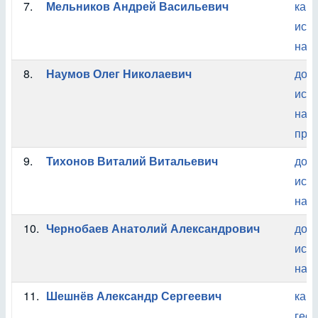
7.
Мельников Андрей Васильевич
кан
ист
наук
8.
Наумов Олег Николаевич
док
ист
наук
про
9.
Тихонов Виталий Витальевич
док
ист
наук
10.
Чернобаев Анатолий Александрович
док
ист
наук
11.
Шешнёв Александр Сергеевич
кан
гео