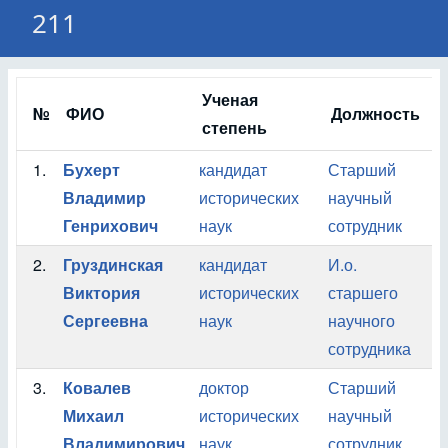
211
Ученая
№
ФИО
Должность
П
степень
1.
Бухерт
кандидат
Старший
О
Владимир
исторических
научный
А
Генрихович
наук
сотрудник
2.
Груздинская
кандидат
И.о.
О
Виктория
исторических
старшего
А
Сергеевна
наук
научного
сотрудника
3.
Ковалев
доктор
Старший
О
Михаил
исторических
научный
А
Владимирович
наук
сотрудник
У