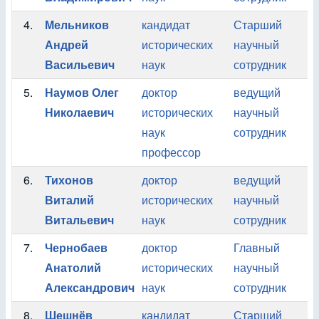
4.
Мельников
кандидат
Старший
О
Андрей
исторических
научный
А
Васильевич
наук
сотрудник
У
5.
Наумов Олег
доктор
ведущий
О
Николаевич
исторических
научный
А
наук
сотрудник
профессор
6.
Тихонов
доктор
ведущий
О
Виталий
исторических
научный
А
Витальевич
наук
сотрудник
7.
Чернобаев
доктор
Главный
О
Анатолий
исторических
научный
А
Александрович
наук
сотрудник
У
8.
Шешнёв
кандидат
Старший
О