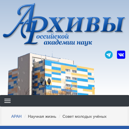
Перейти
к
основному
содержанию
Строка
АРАН
Научная жизнь
Совет молодых учёных
навигации