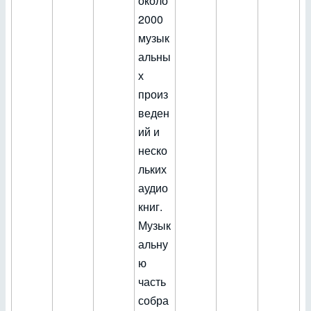
около
2000
музык
альны
х
произ
веден
ий и
неско
льких
аудио
книг.
Музык
альну
ю
часть
собра