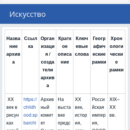
Искусство
Назва
Ссыл
Орган
Кратк
Ключ
Геогр
Хрон
ние
ка
изаци
ое
евые
афич
ологи
архив
я /
описа
слова
еские
чески
а
созда
ние
рамки
е
тели
рамки
архив
а
XX
https://
Архив
На
XX
Росси
XIX–
век в
childh
ный
выста
век,
йская
XX
рисун
ood.sp
комит
вке
истор
импер
вв.
ках
barchi
ет
предс
ия,
ия,