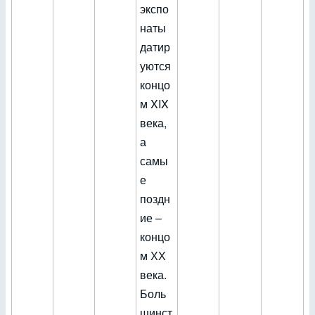
экспо
наты
датир
уются
концо
м XIX
века,
а
самы
е
поздн
ие –
концо
м ХХ
века.
Боль
шинст