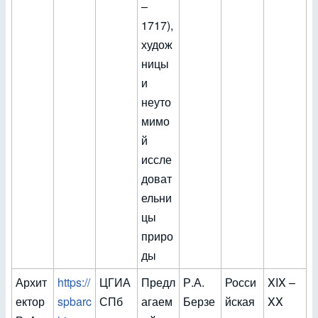
–
1717),
худож
ницы
и
неуто
мимо
й
иссле
доват
ельни
цы
приро
ды
Архит
https://
ЦГИА
Предл
Р.А.
Росси
XIX –
ектор
spbarc
СПб
агаем
Берзе
йская
XX