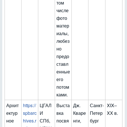
том
числе
фото
матер
иалы,
любез
но
предо
ставл
енные
его
потом
ками.
Архит
https://
ЦГАЛ
Выста
Дж.
Санкт-
XIX–
ектур
spbarc
И
вка
Кваре
Петер
XX в.
ное
hives.r
СПб,
посвя
нги,
бург