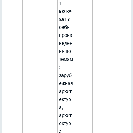
т
включ
ает в
себя
произ
веден
ия по
темам
:
заруб
ежная
архит
ектур
а,
архит
ектур
а