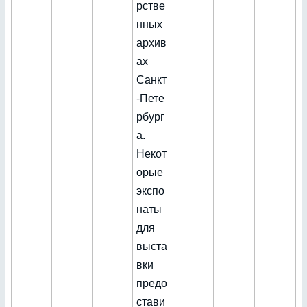
рстве
нных
архив
ах
Санкт
‑Пете
рбург
а.
Некот
орые
экспо
наты
для
выста
вки
предо
стави