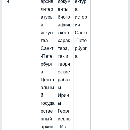
н
архив
докум
ектур
литер
енты
а,
атуры
биогр
истор
и
афиче
ия
искусс
ского
Санкт
тва
харак
-Пете
Санкт
тера,
рбург
-Пете
так и
а
рбург
творч
а,
еские
Центр
работ
альны
ы
й
Ирин
госуда
ы
рстве
Георг
нный
иевны
архив
. Из