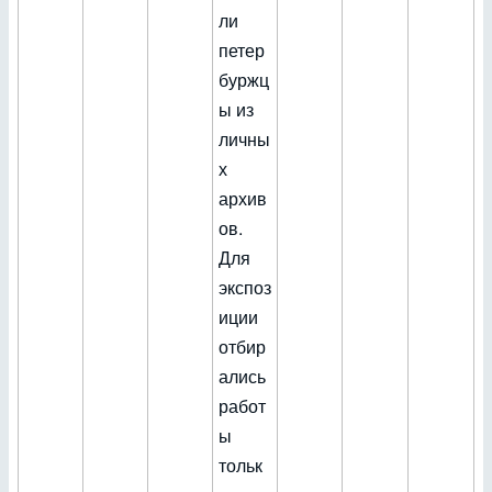
ли
петер
буржц
ы из
личны
х
архив
ов.
Для
экспоз
иции
отбир
ались
работ
ы
тольк