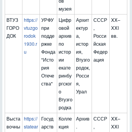
ов
музея
ВТУЗ
https://
УРФУ
Цифр
Архит
СССР
XX–
ГОРО
vtuzgo
при
овой
ектур
,
XXI
ДОК
rodok
подде
архив
а,
Росси
вв.
1930.r
ржке
по
истор
йская
u
Фонда
истор
ия,
Федер
"Исто
ии
Втузго
ация
рия
екате
родок,
Отече
ринбу
Росси
ства"
ргског
я,
о
Урал
Втузго
родка
Выста
https://
Госуд
Колле
Архив
СССР
XX–
вочны
statear
арств
кция
.
,
XXI