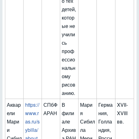
о тех
детей,
котор
ые не
учили
сь
проф
ессио
нальн
ому
рисов
анию.
Аквар
https://
СПбФ
В
Мари
Герма
XVII-
ели
www.r
АРАН
фили
я
ния,
XVIII
Мари
as.ru/s
але
Сибил
Голла
вв.
и
ybilla/
Архив
ла
ндия,
Сибил
about.
а РАН
Мери
Росси