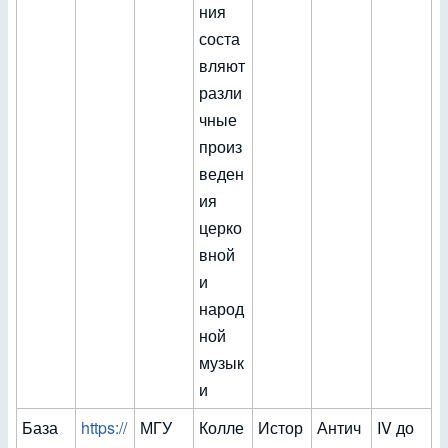
ния
соста
вляют
разли
чные
произ
веден
ия
церко
вной
и
народ
ной
музык
и
База
https://
МГУ
Колле
Истор
Антич
IV до