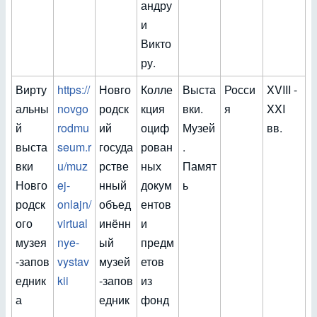
андру
и
Викто
ру.
Вирту
https://
Новго
Колле
Выста
Росси
XVIII -
альны
novgo
родск
кция
вки.
я
XXI
й
rodmu
ий
оциф
Музей
вв.
выста
seum.r
госуда
рован
.
вки
u/muz
рстве
ных
Памят
Новго
ej-
нный
докум
ь
родск
onlajn/
объед
ентов
ого
virtual
инённ
и
музея
nye-
ый
предм
-запов
vystav
музей
етов
едник
kii
-запов
из
а
едник
фонд