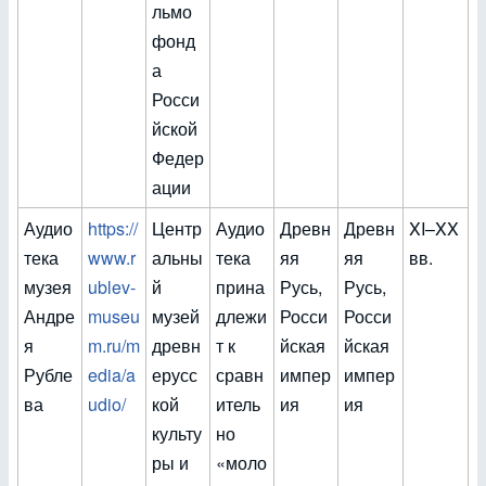
льмо
фонд
а
Росси
йской
Федер
ации
Аудио
https://
Центр
Аудио
Древн
Древн
XI–XX
тека
www.r
альны
тека
яя
яя
вв.
музея
ublev-
й
прина
Русь,
Русь,
Андре
museu
музей
длежи
Росси
Росси
я
m.ru/m
древн
т к
йская
йская
Рубле
edia/a
ерусс
сравн
импер
импер
ва
udio/
кой
итель
ия
ия
культу
но
ры и
«моло