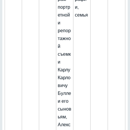
портр
и,
етной
семья
и
репор
тажно
й
съемк
и
Карлу
Карло
вичу
Булле
и его
сынов
ьям,
Алекс