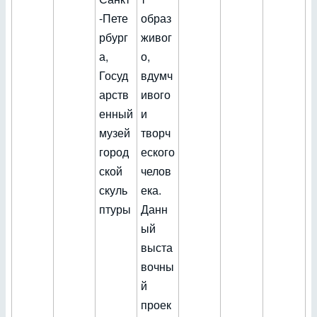
-Пете
образ
рбург
живог
а,
о,
Госуд
вдумч
арств
ивого
енный
и
музей
творч
город
еского
ской
челов
скуль
ека.
птуры
Данн
ый
выста
вочны
й
проек