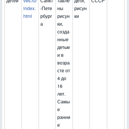
детей
ves.ru/
Санкт
тавле
дети,
СССР
index.
-Пете
ны
рисун
html
рбург
рисун
ки
а
ки,
созда
нные
детьм
и в
возра
сте от
4 до
16
лет.
Самы
е
ранни
е