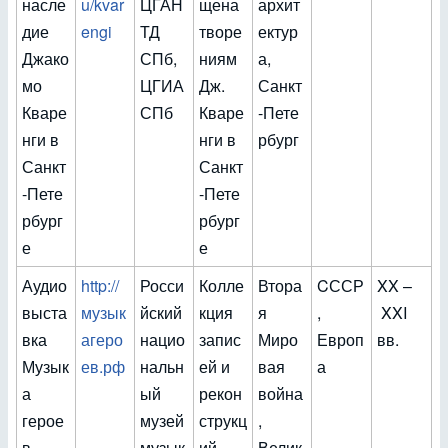
насле
u/kvar
ЦГАН
щена
архит
дие
engi
ТД
творе
ектур
Джако
СПб,
ниям
а,
мо
ЦГИА
Дж.
Санкт
Кваре
СПб
Кваре
-Пете
нги в
нги в
рбург
Санкт
Санкт
-Пете
-Пете
рбург
рбург
е
е
Аудио
http://
Росси
Колле
Втора
CССР
XX –
выста
музык
йский
кция
я
,
XXI
вка
агеро
нацио
запис
Миро
Европ
вв.
Музык
ев.рф
нальн
ей и
вая
а
а
ый
рекон
война
герое
музей
струкц
,
в
музык
ий
Велик