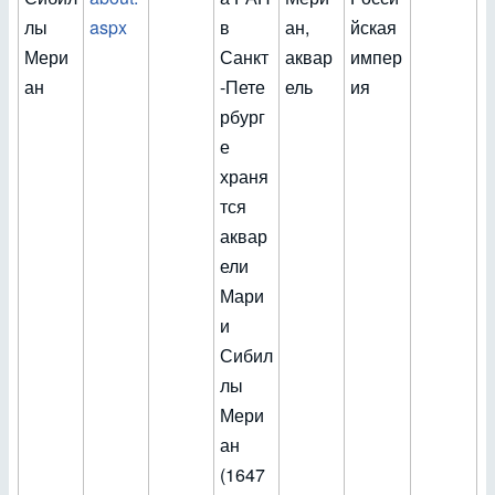
лы
aspx
в
ан,
йская
Мери
Санкт
аквар
импер
ан
-Пете
ель
ия
рбург
е
храня
тся
аквар
ели
Мари
и
Сибил
лы
Мери
ан
(1647