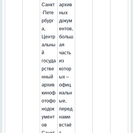
Санкт
архив
-Пете
ных
рбург
докум
а,
ентов,
Центр
больш
альны
ая
й
часть
госуда
из
рстве
котор
нный
ых –
архив
офиц
киноф
иальн
отофо
ые,
нодок
перед
умент
нами
ов
встаё
Санкт
т