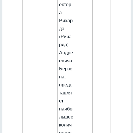
ектор
а
Рихар
да
(Рича
рда)
Андре
евича
Берзе
на,
предс
тавля
ет
наибо
льшее
колич
ество