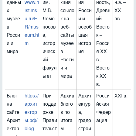
данны
www.h
им.
кция
ия
ность,
н.э. –
х
ist.ms
М.В.
ссыло
Росси
Древн
XX
музее
u.ru/E
Ломо
к на
и и
ий
вв.
в
R/mus
носов
веб-
всеоб
Восто
Росси
eum.ht
а,
сайты
щая
к –
и и
m
истор
музее
истор
Росси
мира
ическ
в
ия
я XX
ий
Росси
в.,
факул
и и
Восто
ьтет
мира
к XX
в.
Блог
https://
При
Архив
Архит
Росси
XXI в.
на
архит
подде
блого
ектур
йская
сайте
ектор
ржке
в по
а,
Федер
Архит
ы.рф/
Прави
итога
градо
ация
ектор
blog
тельст
м
строи