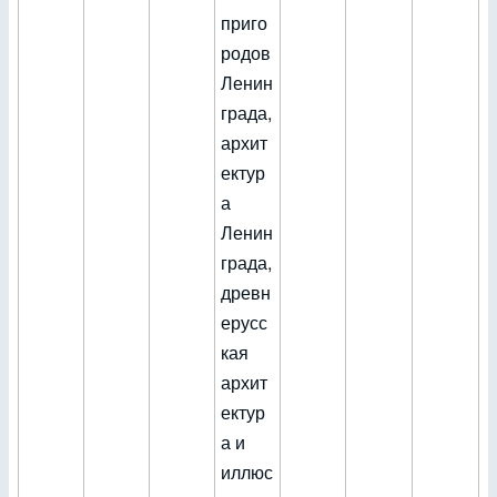
приго
родов
Ленин
града,
архит
ектур
а
Ленин
града,
древн
ерусс
кая
архит
ектур
а и
иллюс