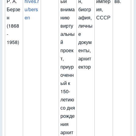
Р. А.
hives.r
ый
н,
импер
вв.
Берзе
u/bers
внима
биогр
ия,
н
en
нию
афия,
СССР
(1868
вирту
личны
-
альны
е
1958)
й
докум
проек
енты,
т,
архит
приур
ектор
оченн
ый к
150-
летию
со дня
рожде
ния
архит