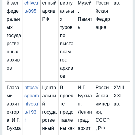
й зал
chive.r
енный
вирту
Музей
Росси
вв.
феде
u/395
архив
альны
.
йская
ральн
РФ
х
Памят
Федер
ых
туров
ь
ация
госуда
по
рстве
выста
нных
вкам
архив
гос
ов
архив
ов
Глаза
https://
Центр
В
И.Г.
Росси
XVIII -
ми
spbarc
альны
проек
Бухма
йская
XXI
архит
hives.r
й
те
н,
импер
вв.
ектор
u/193
госуда
предс
Ленин
ия,
а: И.Г.
1
рстве
тавле
град,
СССР
Бухма
нный
ны как
архит
, РФ