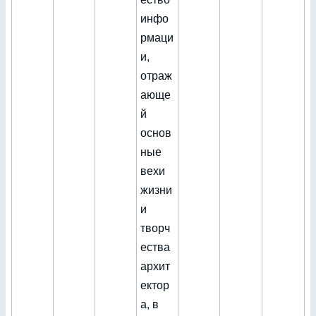
инфо
рмаци
и,
отраж
ающе
й
основ
ные
вехи
жизни
и
творч
ества
архит
ектор
а, в