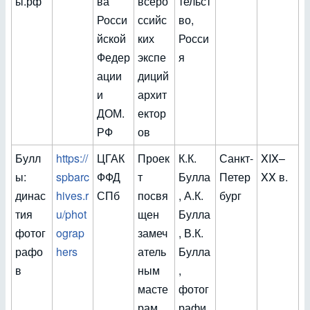
ы.рф
ва
всеро
тельст
Росси
ссийс
во,
йской
ких
Росси
Федер
экспе
я
ации
диций
и
архит
ДОМ.
ектор
РФ
ов
Булл
https://
ЦГАК
Проек
К.К.
Санкт-
XIX–
ы:
spbarc
ФФД
т
Булла
Петер
XX в.
динас
hives.r
СПб
посвя
, А.К.
бург
тия
u/phot
щен
Булла
фотог
ograp
замеч
, В.К.
рафо
hers
атель
Булла
в
ным
,
масте
фотог
рам
рафи