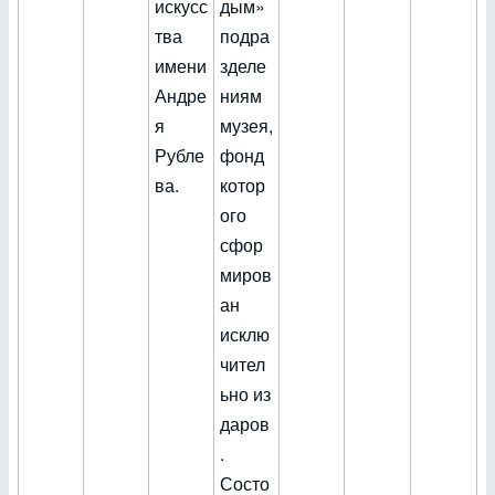
искусс
дым»
тва
подра
имени
зделе
Андре
ниям
я
музея,
Рубле
фонд
ва.
котор
ого
сфор
миров
ан
исклю
чител
ьно из
даров
.
Состо