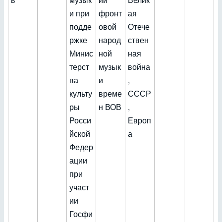
и при
фронт
ая
подде
овой
Отече
ржке
народ
ствен
Минис
ной
ная
терст
музык
война
ва
и
,
культу
време
СССР
ры
н ВОВ
,
Росси
Европ
йской
а
Федер
ации
при
участ
ии
Госфи