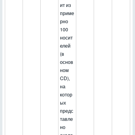
ит из
приме
рно
100
носит
елей
(в
основ
ном
CD),
на
котор
ых
предс
тавле
но