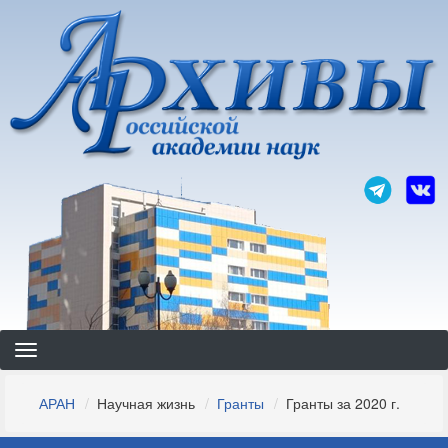
Перейти
к
основному
содержанию
Строка
АРАН
Научная жизнь
Гранты
Гранты за 2020 г.
навигации