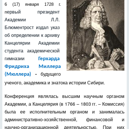
6 (17) января 1728 г.
ервый президент 
п
Академии Л.Л. 
Блюментрост издал указ 
об определении к архиву 
Канцелярии Академии 
студента академической 
гимназии
Герхарда
Фридриха Миллера
будущего
(Мюллера)
–
ученого, академика и знатока истории Сибири.
Конференция являлась высшим научным органом
Академии, а
Канцелярия (в 1766 – 1803 гг. – Комиссия)
была ее исполнительным органом и занималась
административно-хозяйственной, финансовой и
научно-организационной деятельностью.
При них