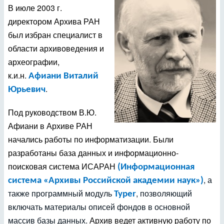
В июле 2003 г.
директором Архива РАН
был избран специалист в
области архивоведения и
археографии,
к.и.н.
Афиани Виталий
.
Юрьевич
Под руководством В.Ю.
Афиани в Архиве РАН
начались работы по информатизации. Были
разработаны база данных и информационно-
поисковая система ИСАРАН
(Информационная
, а
система «Архивы Российской академии наук»
)
также программный модуль
, позволяющий
Typer
включать материалы описей фондов в основной
массив базы данных.
Архив ведет активную работу по