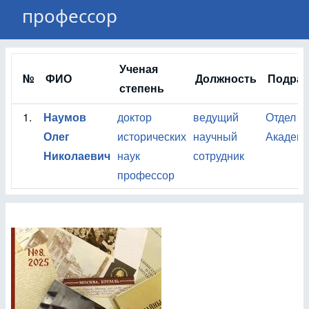
профессор
Ученая
№
ФИО
Должность
Подраз
степень
1.
Наумов
доктор
ведущий
Отдел и
Олег
исторических
научный
Академи
Николаевич
наук
сотрудник
профессор