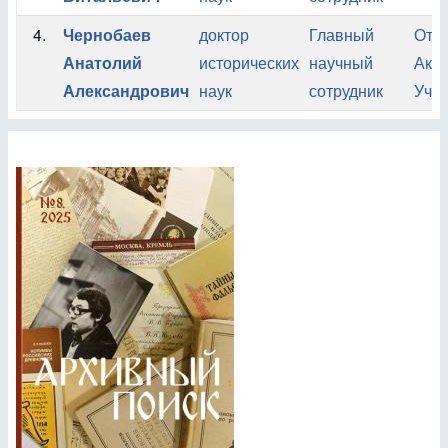
4.
Чернобаев
доктор
Главный
Отде
Анатолий
исторических
научный
Ака
Александрович
наук
сотрудник
Учен