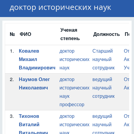
доктор исторических наук
Ученая
№
ФИО
Должность
Под
степень
1.
Ковалев
доктор
Старший
Отде
Михаил
исторических
научный
Ака
Владимирович
наук
сотрудник
Учен
2.
Наумов Олег
доктор
ведущий
Отде
Николаевич
исторических
научный
Ака
наук
сотрудник
профессор
3.
Тихонов
доктор
ведущий
Отде
Виталий
исторических
научный
Ака
Витальевич
наук
сотрудник