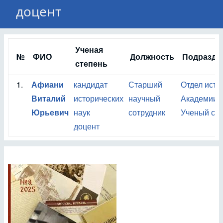
доцент
Ученая
№
ФИО
Должность
Подразде
степень
1.
Афиани
кандидат
Старший
Отдел исто
Виталий
исторических
научный
Академии 
Юрьевич
наук
сотрудник
Ученый сов
доцент