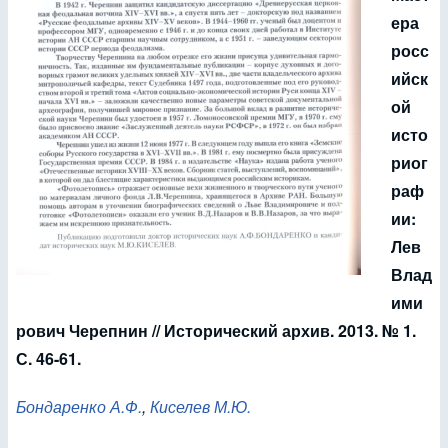
ера
росс
ийск
ой
исто
риог
раф
ии:
Лев
Влад
ими
рович Черепнин // Исторический архив. 2013. № 1.
С. 46-61.
Бондаренко А.Ф.
,
Киселев М.Ю.