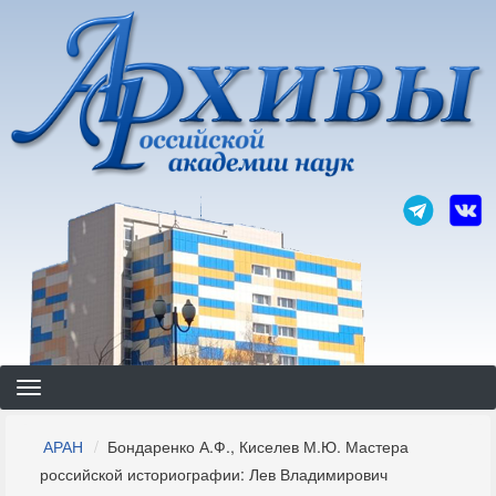
Перейти
к
основному
содержанию
Строка
АРАН
Бондаренко А.Ф., Киселев М.Ю. Мастера
навигации
российской историографии: Лев Владимирович