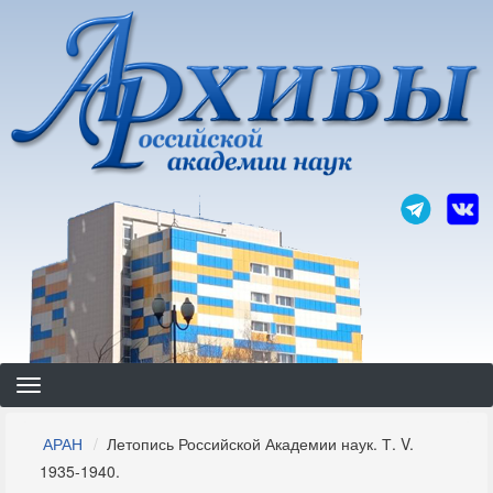
Перейти
к
основному
содержанию
Строка
АРАН
Летопись Российской Академии наук. Т. V.
навигации
1935-1940.