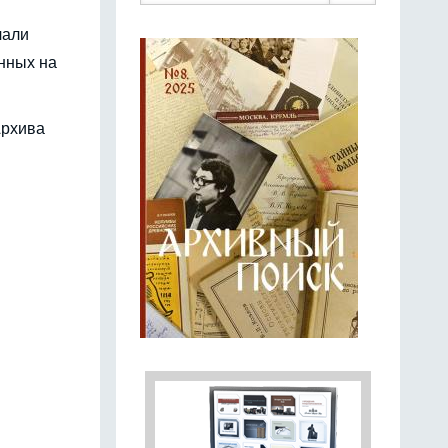
чали
нных на
Архива