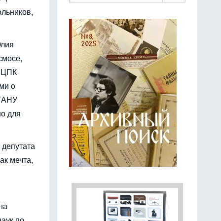
ольников,
Юлия
смосе,
И ЦПК
ми о
ФГАНУ
но для
 депутата
ак мечта,
на
наук по