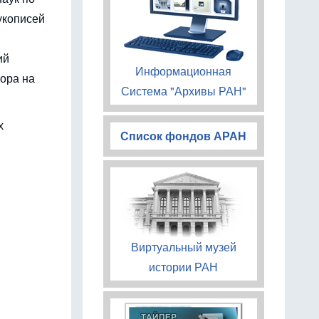
укописей
ий
Информационная
пора на
Система "Архивы РАН"
х
Список фондов АРАН
Виртуальный музей
истории РАН