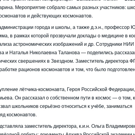
рина. Мероприятие собрало самых разных участников: шк
космонавтов и действующих космонавтов.
дминистрации города и школы, а также д.э.н., профессор 
ма, в рамках которой прозвучали доклады о медицине в ко
ализа астрономических изображений и др. Сотрудники НИ
а и Наталья Николаевна Таланова — поделились рассказа
смических свершениях в Звездном. Заместитель директора 
ботке рационов космонавтов и том, что было подготовле
пление лётчика-космонавта, Героя Российской Федерации,
ева. Он рассказал о собственном пути в космос — о том, к
извал школьников серьёзно относиться к учёбе, заниматься
ряд космонавтов.
ставляла заместитель директора, к.и.н. Ольга Владимиров
звёздной орбиты: документы Архива Российской академии 