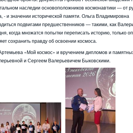
нтальном наследии основоположников космонавтики — от р
, - и значении исторической памяти. Ольга Владимировна
ордиться подвигами предшественников — такими, как Валер
дня, когда множатся попытки переписать историю, только о
ет сохранить правду об освоении космоса.
Артемьева «Мой космос» и вручением дипломов и памятны
лерьевной и Сергеем Валерьевичем Быковскими.