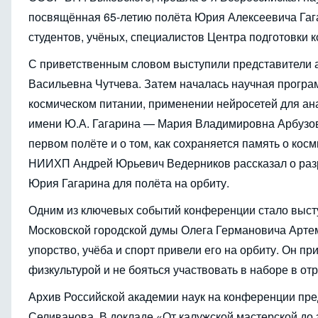
посвящённая 65-летию полёта Юрия Алексеевича Гага
студентов, учёных, специалистов Центра подготовки 
С приветственным словом выступили представители а
Васильевна Чутчева. Затем началась научная програм
космическом питании, применении нейросетей для ан
имени Ю.А. Гагарина — Мария Владимировна Арбузов
первом полёте и о том, как сохраняется память о ко
НИИХП Андрей Юрьевич Ведерников рассказал о разра
Юрия Гагарина для полёта на орбиту.
Одним из ключевых событий конференции стало высту
Московской городской думы Олега Германовича Артемь
упорство, учёба и спорт привели его на орбиту. Он пр
физкультурой и не бояться участвовать в наборе в от
Архив Российской академии наук на конференции пред
Селиванова. В докладе «От калужской мастерской до 