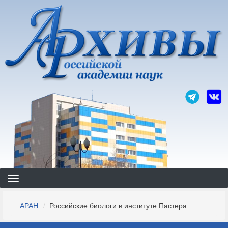
Перейти
к
основному
содержанию
Строка
АРАН
Российские биологи в институте Пастера
навигации