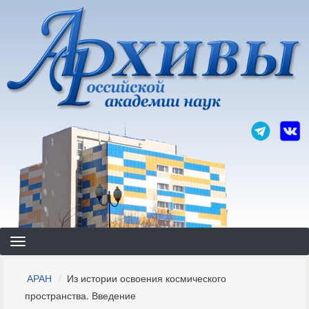
Перейти
к
основному
содержанию
Строка
АРАН
Из истории освоения космического
навигации
пространства. Введение