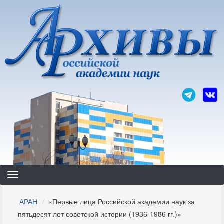
Перейти
к
основному
содержанию
Строка
АРАН
«Первые лица Российской академии наук за
навигации
пятьдесят лет советской истории (1936-1986 гг.)»