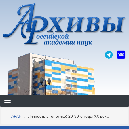
Перейти
к
основному
содержанию
Строка
АРАН
Личность в генетике: 20-30-е годы ХХ века
навигации