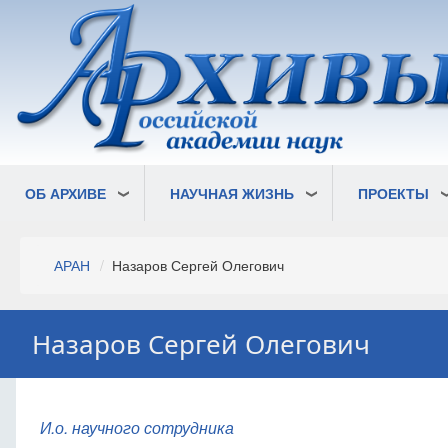
Перейти
к
основному
содержанию
ОБ АРХИВЕ
НАУЧНАЯ ЖИЗНЬ
ПРОЕКТЫ
Строка
АРАН
Назаров Сергей Олегович
навигации
Назаров Сергей Олегович
И.о. научного сотрудника