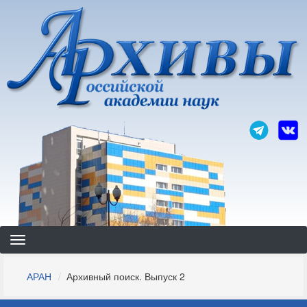
Перейти
к
основному
содержанию
Строка
АРАН
Архивный поиск. Выпуск 2
навигации