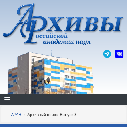
Перейти
к
основному
содержанию
Строка
АРАН
Архивный поиск. Выпуск 3
навигации