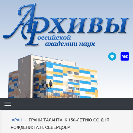
Перейти
к
основному
содержанию
Строка
АРАН
ГРАНИ ТАЛАНТА. К 150-ЛЕТИЮ СО ДНЯ
навигации
РОЖДЕНИЯ А.Н. СЕВЕРЦОВА