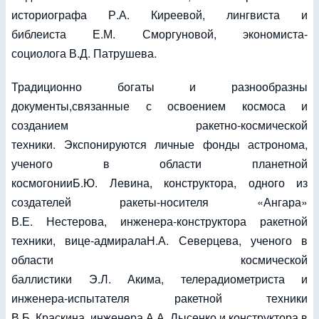
историографа Р.А. Киреевой, лингвиста и
библеиста Е.М. Сморгуновой, экономиста-
социолога В.Д. Патрушева.
Традиционно богаты и разнообразны
документы,связанные с освоением космоса и
созданием ракетно-космической
техники. Экспонируются личные фонды астронома,
ученого в области планетной
космогонииБ.Ю. Левина, конструктора, одного из
создателей ракеты-носителя «Ангара»
В.Е. Нестерова, инженера-конструктора ракетной
техники, вице-адмиралаН.А. Северцева, ученого в
области космической
баллистики Э.Л. Акима, телерадиометриста и
инженера-испытателя ракетной техники
В.Б. Краскина, инженера А.А. Лысенко и конструктора в