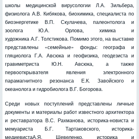
школы медицинской вирусологии Л.А. Зильбера,
физиолога А.В. Кибякова, биохимика, специалиста по
биоэнергетике В.П. Скулачева, палеонтолога и
зоолога Ю.А. Орлова, химика и
художника А.Г. Толстикова. Помимо этого, на выставке
представлены «семейные» фонды: географа и
гляциолога Г.А. Авсюка и геофизика, геодезиста и
гравиметриста Ю.Н. Авсюка, а также
первооткрывателя явления электронного
парамагнитного резонанса Е.К. Завойского и
океанолога и гидробиолога В.Г. Богорова.
Среди новых поступлений представлены личные
документы и материалы работ известного архитектора
и реставратора В.С. Рахманова, историка-новиста и
мемуариста Б.Г. Тартаковского, историка-
медиевистаА.Я. Шевеленко, историка и