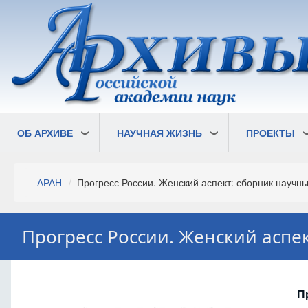
Перейти
к
основному
содержанию
ОБ АРХИВЕ
НАУЧНАЯ ЖИЗНЬ
ПРОЕКТЫ
Строка
АРАН
Прогресс России. Женский аспект: сборник научных
навигации
Прогресс России. Женский аспек
П