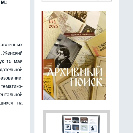
 М.:
тавленных
и. Женский
ук 15 мая
ательной
азовании,
тематико-
ентальной
вшихся на