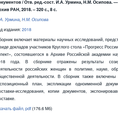
окументов / Отв. ред.-сост. И.А. Урмина, Н.М. Осипова. —
хив РАН, 2018. – 320 с., 8 с.
.А. Урмина
,
Н.М. Осипова
од издания:
2018
борник включает материалы научных исследований, предс
 виде докладов участников Круглого стола «Прогресс Росси
спект», состоявшегося в Архиве Российской академии на
018 года. В сборнике отражены результаты созид
еятельности российских женщин в политике, науке, обр
бщественной деятельности. В сборник также включены 
кспозиционный план, экспликации одноименной докум
ыставки-исследования, копии документов, экспонирова
ыставке.
ачать файл, pdf
(176.6 Мб)