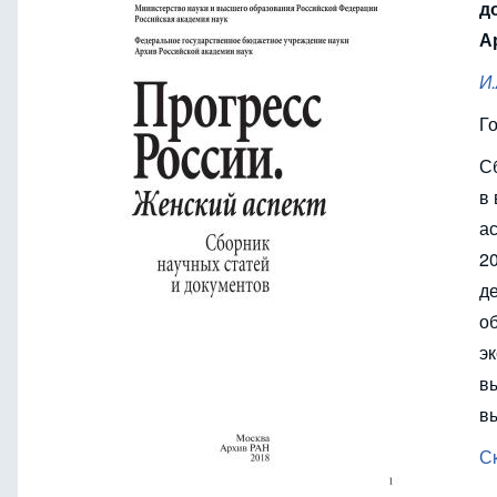
д
Ар
И
Г
С
в
а
2
д
о
э
в
в
Ск