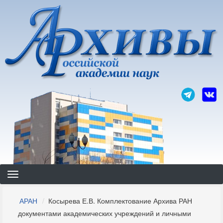
Перейти
к
основному
содержанию
Строка
АРАН
Косырева Е.В. Комплектование Архива РАН
навигации
документами академических учреждений и личными