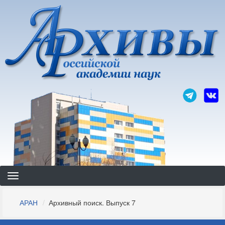
Перейти
к
основному
содержанию
Строка
АРАН
Архивный поиск. Выпуск 7
навигации