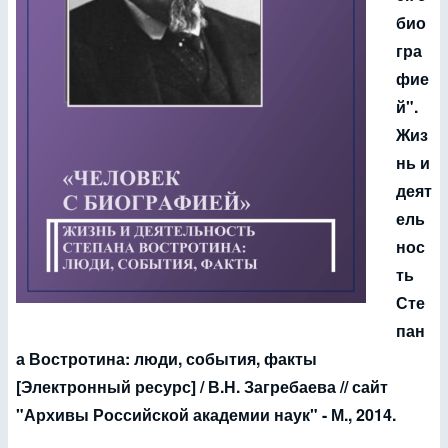
био
гра
фие
й".
Жиз
нь и
деят
ель
нос
ть
Сте
пан
а Востротина: люди, события, факты
[Электронный ресурс] / В.Н. Загребаева // сайт
"Архивы Российской академии наук" - М., 2014.