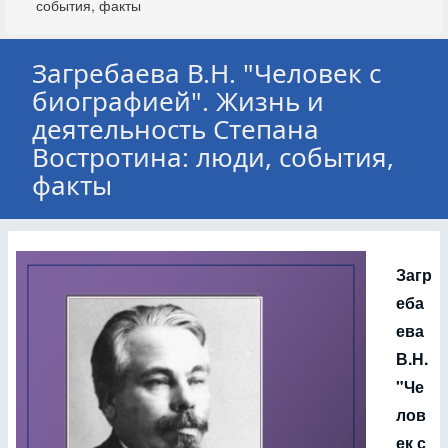
события, факты
Загребаева В.Н. "Человек с
биографией". Жизнь и
деятельность Степана
Востротина: люди, события,
факты
Загр
еба
ева
В.Н.
"Че
лов
ек с