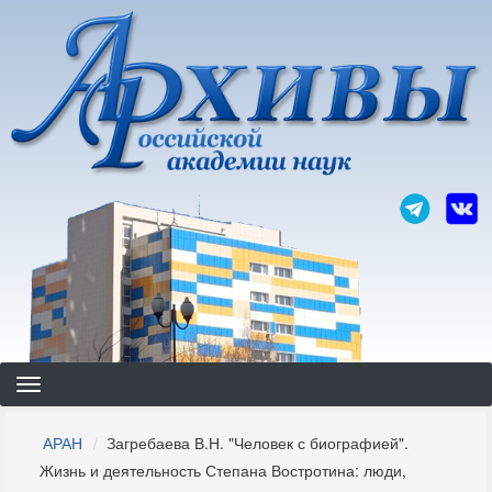
Перейти
к
основному
содержанию
Строка
АРАН
Загребаева В.Н. "Человек с биографией".
навигации
Жизнь и деятельность Степана Востротина: люди,