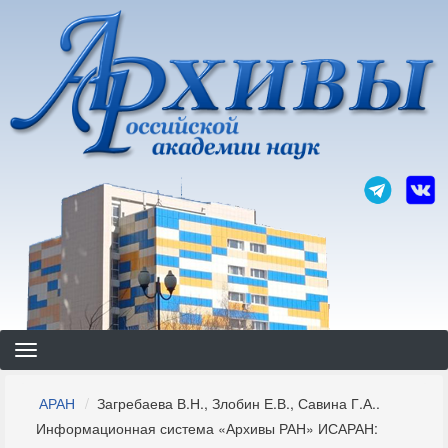
Перейти
к
основному
содержанию
Строка
АРАН
Загребаева В.Н., Злобин Е.В., Савина Г.А..
навигации
Информационная система «Архивы РАН» ИСАРАН: