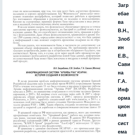
Загр
ебае
ва
В.Н.,
Злоб
ин
Е.В.,
Сави
на
Г.А.
Инф
орма
цион
ная
сист
ема