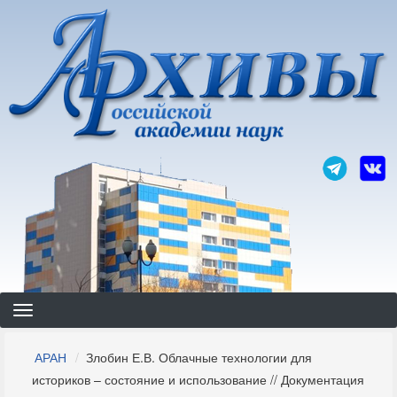
Перейти
к
основному
содержанию
Строка
АРАН
Злобин Е.В. Облачные технологии для
навигации
историков – состояние и использование // Документация