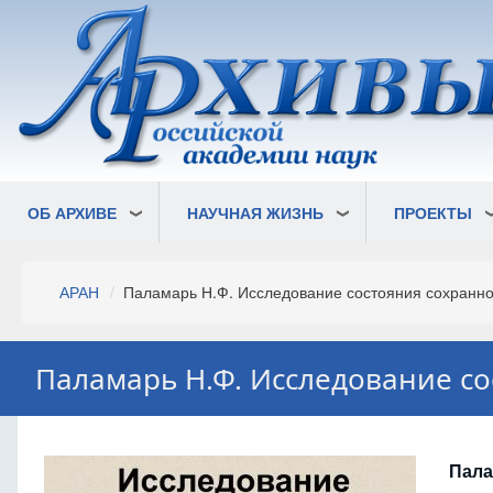
Перейти
к
основному
содержанию
ОБ АРХИВЕ
НАУЧНАЯ ЖИЗНЬ
ПРОЕКТЫ
Строка
АРАН
Паламарь Н.Ф. Исследование состояния сохранно
навигации
Паламарь Н.Ф. Исследование со
Пала