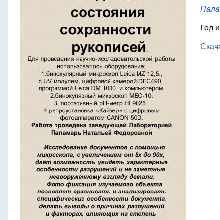
Пала
Год 
Скача