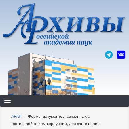
Перейти
к
основному
содержанию
Строка
АРАН
Формы документов, связанных с
навигации
противодействием коррупции, для заполнения