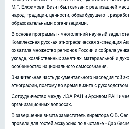
М.Г. Елфимова. Визит был связан с реализацией ма
народ: традиции, ценности, образ будущего», разра
образовательными организациями.
В основе программы - многолетний научный задел от
Комплексная русская этнографическая экспедиция Ак
охватила множество регионов России и собрала уник
укладе, хозяйственных занятиях, материальной и духо
особенностях национального самосознания.
Значительная часть документального наследия той эк
этнографии, поэтому во время визита с руководство
Сотрудничество между ИЭА РАН и Архивом РАН имеет д
организационных вопросах.
В завершение визита заместитель директора О.В. Сел
провели для гостей экскурсию по выставке «Дар бесц