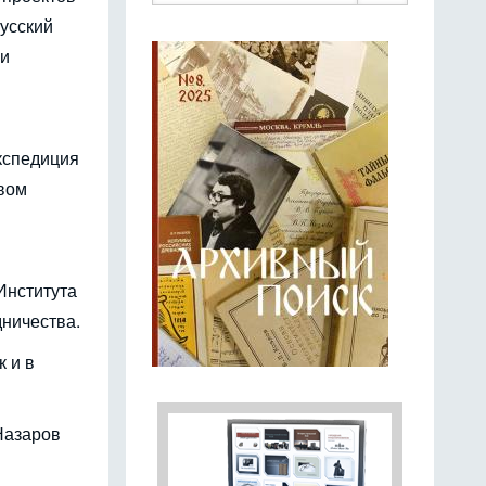
усский
 и
кспедиция
овом
Института
ничества.
 и в
Назаров