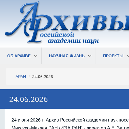
Перейти
к
основному
содержанию
ОБ АРХИВЕ
НАУЧНАЯ ЖИЗНЬ
ПРОЕКТЫ
Строка
АРАН
24.06.2026
навигации
24.06.2026
24 июня 2026 г.
Архив Российской академии наук посет
Миклухо-Маклая РАН (ИЭА РАН) - директор А.Е. Загре