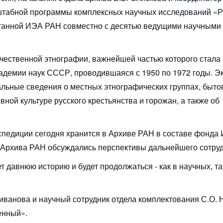
сштабной программы комплексных научных исследований «Р
ботанной ИЭА РАН совместно с десятью ведущими научными
ечественной этнографии, важнейшей частью которого стала
адемии наук СССР, проводившаяся с 1950 по 1972 годы. Э
альные сведения о местных этнографических группах, быт
вной культуре русского крестьянства и горожан, а также об
спедиции сегодня хранится в Архиве РАН в составе фонда 
м Архива РАН обсуждались перспективы дальнейшего сотруд
авнюю историю и будет продолжаться - как в научных, так
иванова и научный сотрудник отдела комплектования С.О. 
енный».