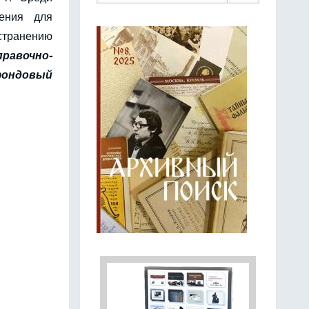
чения для
странению
правочно-
фондовый