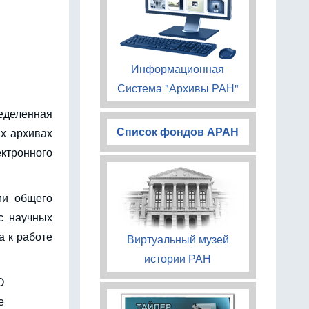
Информационная
Система "Архивы РАН"
ределенная
Список фондов АРАН
их архивах
ектронного
ми общего
с научных
 к работе
Виртуальный музей
истории РАН
О
е