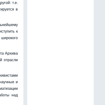
угой: т.е.
тируется в
альнейшему
иступить к
 широкого
ета Архива
й отрасли
рхивистами
 научные и
матизации
аботы над