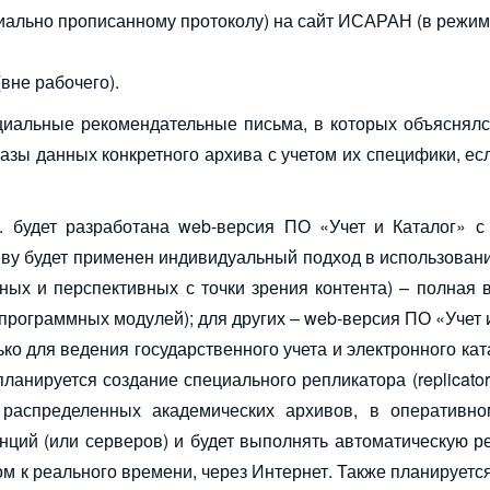
иально прописанному протоколу) на сайт ИСАРАН (в режим
вне рабочего).
иальные рекомендательные письма, в которых объяснялс
азы данных конкретного архива с учетом их специфики, ес
. будет разработана web-версия ПО «Учет и Каталог» с
иву будет применен индивидуальный подход в использован
ных и перспективных с точки зрения контента) – полная
программных модулей); для других – web-версия ПО «Учет 
ко для ведения государственного учета и электронного кат
планируется создание специального репликатора (replicator
о распределенных академических архивов, в оперативн
нций (или серверов) и будет выполнять автоматическую 
ом к реального времени, через Интернет. Также планируетс