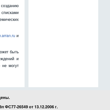
 созданию
 списками
емических
arran.ru
и
ожет быть
еждений и
 не могут
щены.
ФС77-26549 от 13.12.2006 г.