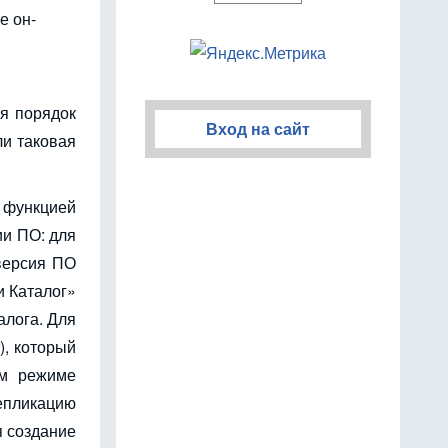
е он-
я порядок
Вход на сайт
ли таковая
 функцией
ии ПО: для
 версия ПО
и Каталог»
алога. Для
), который
ом режиме
репликацию
я создание