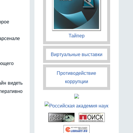
орое
Тайпер
 арсенале
Виртуальные выставки
ующего
Противодействие
коррупции
айн видеть
оперативно