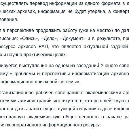
 осуществлять перевод информации из одного формата в др
ческих архивах, информация не будет утеряна, а конвер
зования.
 в перспективе продолжить работу (уже на местах) по д
сания: «Опись», «Дело», «Документ» и в результате, пр
есурса архивов РАН, что является актуальной задачей
 и научно-практических целях.
нируется выступление на одном из заседаний Ученого сов
 тему «Проблемы и перспективы информатизации архивно
 информационно-поисковой системы».
 организационное рабочее совещание с академическими а
ителями администраций институтов, в которых действуют
гается дать анализ существующей ситуации в деле инфор
ресованную академическую общественность о начале р
ния корпоративного информационного ресурса.