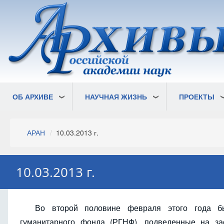
Перейти
к
основному
содержанию
ОБ АРХИВЕ
НАУЧНАЯ ЖИЗНЬ
ПРОЕКТЫ
Строка
АРАН
10.03.2013 г.
навигации
10.03.2013 г.
Во второй половине февраля этого года бы
гуманитарного фонда (РГНФ), подведенные на з