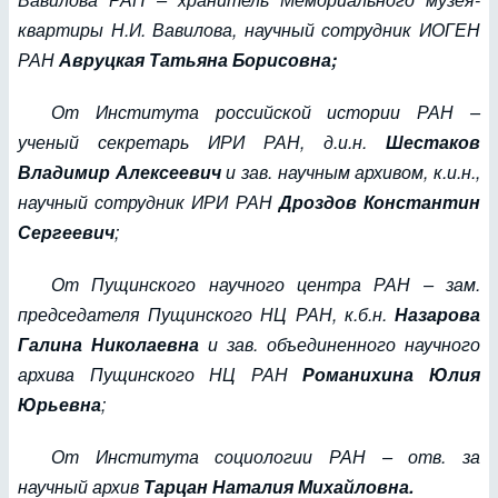
квартиры Н.И. Вавилова, научный сотрудник ИОГЕН
РАН
Авруцкая Татьяна Борисовна;
От Института российской истории РАН –
ученый секретарь ИРИ РАН, д.и.н.
Шестаков
Владимир Алексеевич
и зав. научным архивом, к.и.н.,
научный сотрудник ИРИ РАН
Дроздов Константин
Сергеевич
;
От Пущинского научного центра РАН – зам.
председателя Пущинского НЦ РАН, к.б.н.
Назарова
Галина Николаевна
и зав. объединенного научного
архива Пущинского НЦ РАН
Романихина Юлия
Юрьевна
;
От Института социологии РАН – отв. за
научный архив
Тарцан Наталия Михайловна.