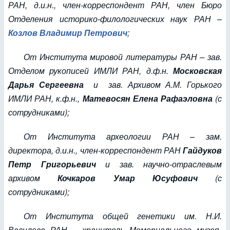
РАН, д.и.н., член-корреспондент РАН, член Бюро
Отделения историко-филологических наук РАН –
Козлов Владимир Петрович
;
От Института мировой литературы РАН – зав.
Отделом рукописей ИМЛИ РАН, д.ф.н.
Московская
Дарья Сергеевна
и зав. Архивом А.М. Горького
ИМЛИ РАН, к.ф.н.,
Матевосян Елена Рафаэловна
(с
сотрудниками);
От Института археологии РАН – зам.
директора, д.и.н., член-корреспондент РАН
Гайдуков
Петр Григорьевич
и зав. научно-отраслевым
архивом
Кочкаров Умар Юсуфович
(с
сотрудниками);
От Института общей генетики им. Н.И.
Вавилова РАН – хранитель Мемориального музея-