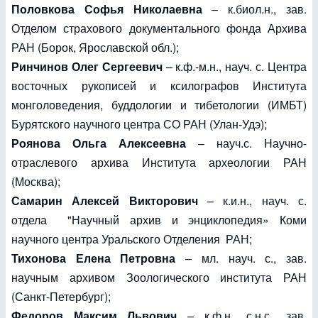
Половкова Софья Николаевна
– к.биол.н., зав.
Отделом страхового документального фонда Архива
РАН (Борок, Ярославской обл.);
Ринчинов Олег Сергеевич
– к.ф.-м.н., науч. с. Центра
восточных рукописей и ксилографов Института
монголоведения, буддологии и тибетологии (ИМБТ)
Бурятского научного центра СО РАН (Улан-Удэ);
Роянова Ольга Алексеевна
– науч.с. Научно-
отраслевого архива Института археологии РАН
(Москва);
Самарин Алексей Викторович
– к.и.н., науч. с.
отдела "Научный архив и энциклопедия» Коми
научного центра Уральского Отделения РАН;
Тихонова Елена Петровна
– мл. науч. с., зав.
научным архивом Зоологического института РАН
(Санкт-Петербург);
Федоров Максим Львович
– к.ф.н., с.н.с., зав.