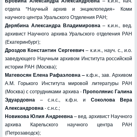
Бровина Александра Александровна
– к.и.н., нач.
отдела "Научный архив и энциклопедия» Коми
научного центра Уральского Отделения РАН;
Дерябина Александра Владимировна
– к.и.н., вед.
архивист Научного архива Уральского отделения РАН
(Екатеринбург);
Дроздов Константин Сергеевич
– к.и.н., науч. с., и.о.
заведующего Научным архивом Института российской
истории РАН (Москва);
Матевосян Елена Рафаэловна –
к.ф.н., зав. Архивом
А.М. Горького Института мировой литературы РАН
(Москва) с сотрудниками архива -
Прополянис Галина
Эдуардовна
– с.н.с., к.ф.н. и
Соколова Вера
Александровна
- с.н.с.;
Новикова Юлия Андреевна
– вед. архивист Научного
архива Карельского научного центра РАН
(Петрозаводск);