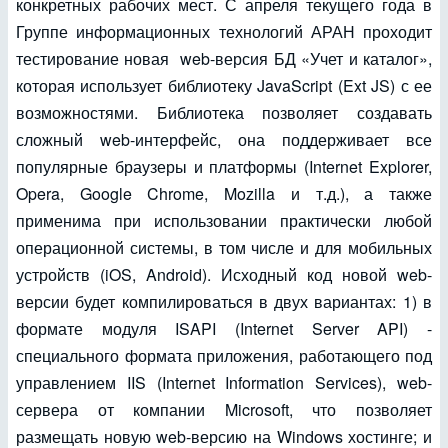
конкретных рабочих мест. С апреля текущего года в
Группе информационных технологий АРАН проходит
тестирование новая web-версия БД «Учет и каталог»,
которая использует библиотеку JavaScript (Ext JS) с ее
возможностями. Библиотека позволяет создавать
сложный web-интерфейс, она поддерживает все
популярные браузеры и платформы (Internet Explorer,
Opera, Google Chrome, Mozilla и т.д.), а также
применима при использовании практически любой
операционной системы, в том числе и для мобильных
устройств (iOS, Android). Исходный код новой web-
версии будет компилироваться в двух вариантах: 1) в
формате модуля ISAPI (Internet Server API) -
специального формата приложения, работающего под
управлением IIS (Internet Information Services), web-
сервера от компании Microsoft, что позволяет
размещать новую web-версию на Windows хостинге; и