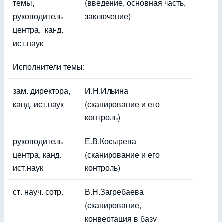
темы,
(введение, основная часть,
руководитель
заключение)
центра, канд.
ист.наук
Исполнители темы:
зам. директора,
И.Н.Ильина
канд. ист.наук
(сканирование и его
контроль)
руководитель
Е.В.Косырева
центра, канд.
(сканирование и его
ист.наук
контроль)
ст. науч. сотр.
В.Н.Загребаева
(сканирование,
конвертация в базу