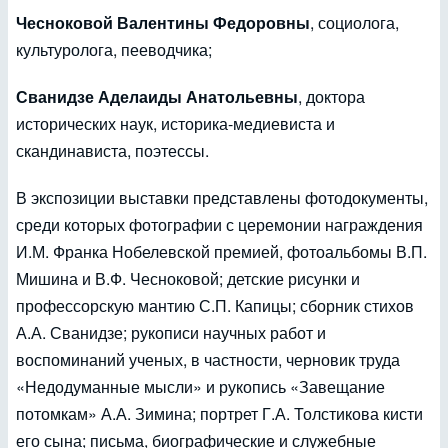
Чесноковой Валентины Федоровны
, социолога,
культуролога, пееводчика;
Сванидзе Аделаиды Анатольевны
, доктора
исторических наук, историка-медиевиста и
скандинависта, поэтессы.
В экспозиции выставки представлены фотодокументы,
среди которых фотографии с церемонии награждения
И.М. Франка Нобелевской премией, фотоальбомы В.П.
Мишина и В.Ф. Чесноковой; детские рисунки и
профессорскую мантию С.П. Капицы; сборник стихов
А.А. Сванидзе; рукописи научных работ и
воспоминаний ученых, в частности, черновик труда
«Недодуманные мысли» и рукопись «Завещание
потомкам» А.А. Зимина; портрет Г.А. Толстикова кисти
его сына; письма, биографические и служебные