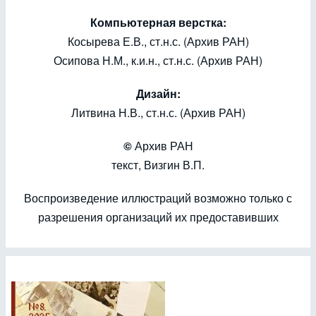
Компьютерная верстка:
Косырева Е.В., ст.н.с. (Архив РАН)
Осипова Н.М., к.и.н., ст.н.с. (Архив РАН)
Дизайн:
Литвина Н.В., ст.н.с. (Архив РАН)
©
Архив РАН
текст, Визгин В.П.
Воспроизведение иллюстраций возможно только с
разрешения организаций их предоставивших