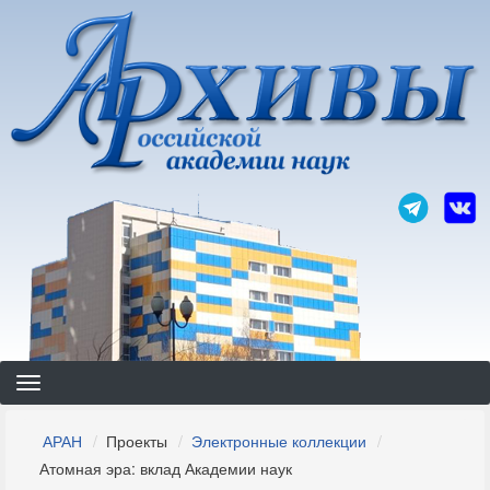
Перейти
к
основному
содержанию
Строка
АРАН
Проекты
Электронные коллекции
навигации
Атомная эра: вклад Академии наук