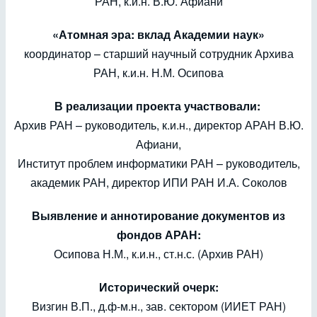
РАН, к.и.н. В.Ю. Афиани
«Атомная эра: вклад Академии наук»
координатор – старший научный сотрудник Архива
РАН, к.и.н. Н.М. Осипова
В реализации проекта участвовали:
Архив РАН – руководитель, к.и.н., директор АРАН В.Ю.
Афиани,
Институт проблем информатики РАН – руководитель,
академик РАН, директор ИПИ РАН И.А. Соколов
Выявление и аннотирование документов из
фондов АРАН:
Осипова Н.М., к.и.н., ст.н.с. (Архив РАН)
Исторический очерк:
Визгин В.П., д.ф-м.н., зав. сектором (ИИЕТ РАН)