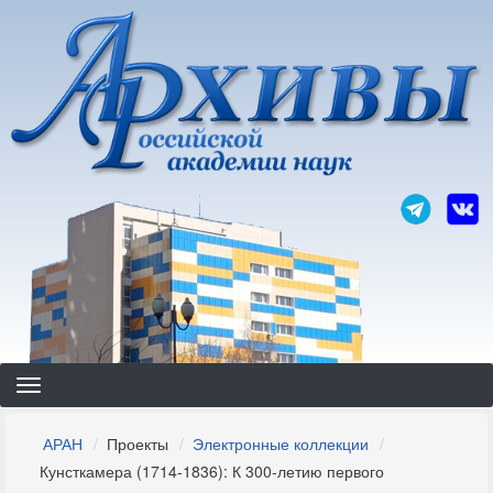
Перейти
к
основному
содержанию
Строка
АРАН
Проекты
Электронные коллекции
навигации
Кунсткамера (1714-1836): К 300-летию первого