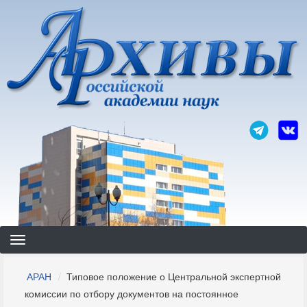
Перейти
к
основному
содержанию
Строка
АРАН
Типовое положение о Центральной экспертной
навигации
комиссии по отбору документов на постоянное