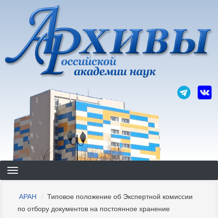
Перейти
к
основному
содержанию
Строка
АРАН
Типовое положение об Экспертной комиссии
навигации
по отбору документов на постоянное хранение