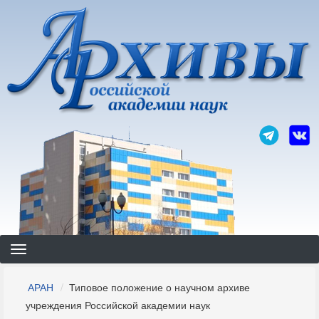
Перейти
к
основному
содержанию
Строка
АРАН
Типовое положение о научном архиве
навигации
учреждения Российской академии наук