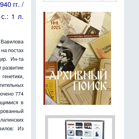
40 гг. /
с.: 1 л.
 Вавилова
 на постах
ир. Ин-та
т развитие
генетики,
тительных
лючено 774
ящимися в
ированный
 латинских
вилов: Из