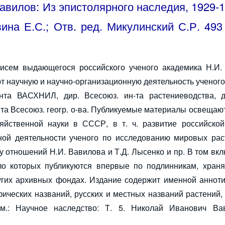
авилов: Из эпистолярного наследия, 1929-19
ина Е.С.; Отв. ред. Микулинский С.Р. 493 
исем выдающегося российского ученого академика Н.И.
т научную и научно-организационную деятельность ученого
нта ВАСХНИЛ, дир. Всесоюз. ин-та растениеводства, д
та Всесоюз. геогр. о-ва. Публикуемые материалы освещаю
яйственной науки в СССР, в т. ч. развитие российской 
ной деятельности ученого по исследованию мировых рас
у отношений Н.И. Вавилова и Т.Д. Лысенко и пр. В том вк
ло которых публикуются впервые по подлинникам, хран
гих архивных фондах. Издание содержит именной аннот
афических названий, русских и местных названий растений,
м.: Научное наследство: Т. 5. Николай Иванович Ва