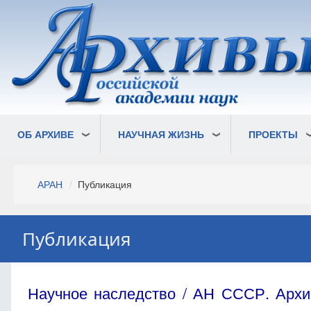
Перейти
к
основному
содержанию
ОБ АРХИВЕ
НАУЧНАЯ ЖИЗНЬ
ПРОЕКТЫ
Строка
АРАН
Публикация
навигации
Публикация
Научное наследство / АН СССР. Архив;