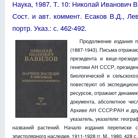
Наука, 1987. Т. 10: Николай Иванович В
Сост. и авт. коммент. Есаков В.Д., Лев
портр. Указ.: с. 462-492.
Продолжение издания п
(1887-1943). Письма отражаю
президента и вице-президе
генетики АН СССР, президен
биологической и сельскохоз
повествуют об экспедицион
ресурсов, отражают динамик
документа, абсолютное чис
Архиве АН СССР/РАН и дру
указатель, указатели: геогр
названий растений. Начало издания переписки с
эпистолярного наследия, 1911-1928 гг. М., 1980. 428 с.