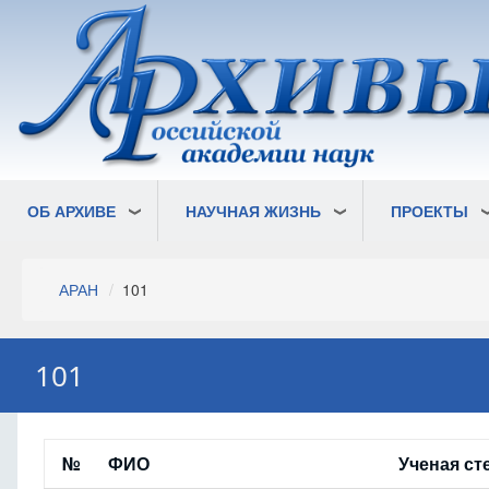
Перейти
к
основному
содержанию
ОБ АРХИВЕ
НАУЧНАЯ ЖИЗНЬ
ПРОЕКТЫ
Строка
АРАН
101
навигации
101
№
ФИО
Ученая ст