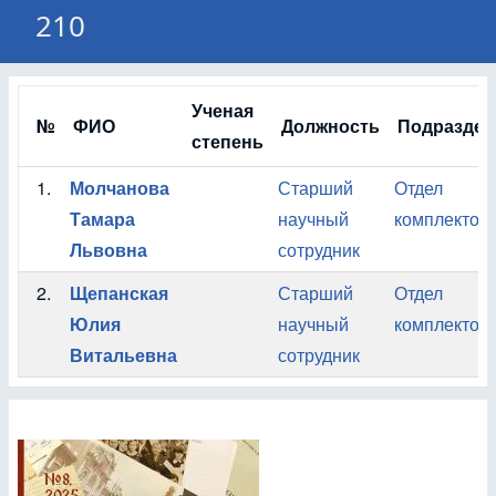
210
Ученая
№
ФИО
Должность
Подраздел
степень
1.
Молчанова
Старший
Отдел
Тамара
научный
комплектов
Львовна
сотрудник
2.
Щепанская
Старший
Отдел
Юлия
научный
комплектов
Витальевна
сотрудник