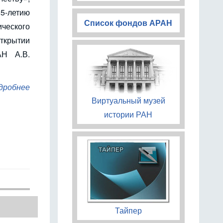
летию
Список фондов АРАН
ческого
крытии
АН А.В.
дробнее
Виртуальный музей
истории РАН
Тайпер