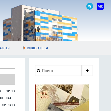
АКТЫ
ВИДЕОТЕКА
Search
посетила
онова -
ргиевча