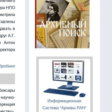
тнего
тора НПО
мотрела
авлены
давать в
руг А.Г.
и Антон
иректора
дробнее
ебоксары
научно-
Информационная
ренция
Система "Архивы РАН"
еству»,