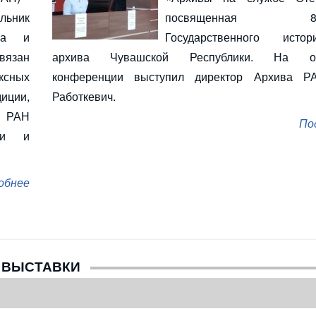
льник
посвященная 85-
ва и
Государственного истори
связан
архива Чувашской Республики. На от
ксных
конференции выступил директор Архива Р
иции,
Работкевич.
А РАН
По
ми и
обнее
ВЫСТАВКИ