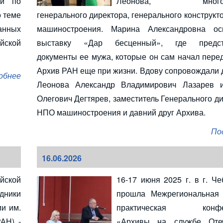
ий по
Леонова, многоле
о теме
генерального директора, генерального конструк
анных
машиностроения. Марина Александровна ос
йской
выставку «Дар бесценный», где предст
документы ее мужа, которые он сам начал пере
Архив РАН еще при жизни. Вдову сопровождали д
обнее
Леонова Александр Владимирович Лазарев 
Олегович Дегтярев, заместитель Генерального д
НПО машиностроения и давний друг Архива.
По
16.06.2026
йской
16-17 июня 2025 г. в г. Ч
дники
прошла Межрегиональная 
ии им.
практическая конфе
АН) -
«Архивы на службе Отеч